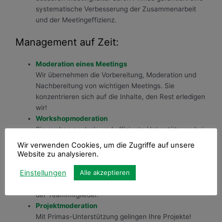
systematische Verbesserung der Zusammenarbeit
und der Meetingeffizienz.
Management auf Zeit:
Moderation eines Meetings
Wir übernehmen die Vorbereitung, Moderation und
Nachbereitung von wichtigen Meetings. Sie
konzentrieren sich auf die Inhalte, den Rest erledigen
wir!
Workshopmoderation
Sie suchen neutrale und effiziente Unterstützung bei
der Vorbereitung und Moderation von wichtigen
Wir verwenden Cookies, um die Zugriffe auf unsere
Projekt-Workshops? Wir sorgen für einen effizienten
Website zu analysieren.
Start des Projekts, organisatorische Klarheit im
Einstellungen
Alle akzeptieren
Team, klare Spielregeln und Vertrauen für die
Zusammenarbeit und einen talent-gemäßen Einsatz
der Teammitglieder.
Projektmoderation
Mit Primas-Unterstützung gelingen Ihre Projekte!