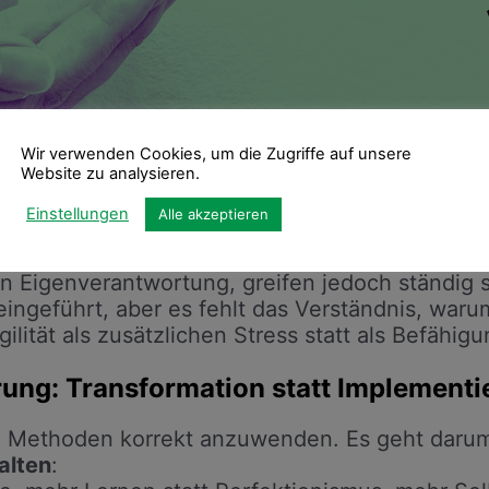
Wir verwenden Cookies, um die Zugriffe auf unsere
Website zu analysieren.
Einstellungen
Alle akzeptieren
il, entscheiden aber weiterhin nach alten Hier
n Eigenverantwortung, greifen jedoch ständig s
ingeführt, aber es fehlt das Verständnis, warum
ilität als zusätzlichen Stress statt als Befähigu
ung: Transformation statt Implementi
ht, Methoden korrekt anzuwenden. Es geht daru
alten
: