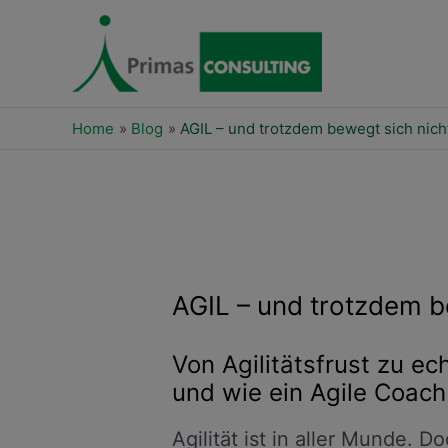
Skip
to
content
Home
Blog
AGIL – und trotzdem bewegt sich nich
Post
navigation
AGIL – und trotzdem b
Von Agilitätsfrust zu ec
und wie ein Agile Coac
Agilität ist in aller Munde. 