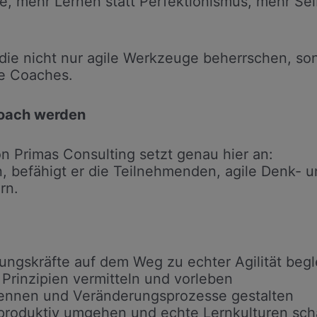
le, mehr Lernen statt Perfektionismus, mehr Sel
die nicht nur agile Werkzeuge beherrschen, so
e Coaches.
Coach werden
n Primas Consulting setzt genau hier an:
, befähigt er die Teilnehmenden, agile Denk- u
rn.
:
ngskräfte auf dem Weg zu echter Agilität begl
 Prinzipien vermitteln und vorleben
kennen und Veränderungsprozesse gestalten
 produktiv umgehen und echte Lernkulturen sch