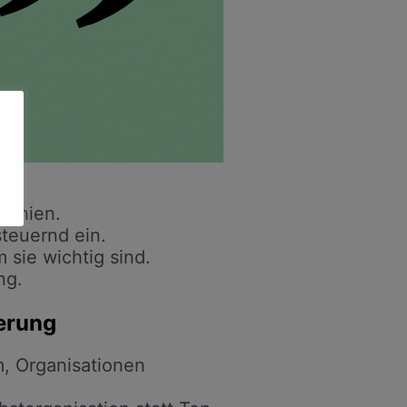
archien.
teuernd ein.
 sie wichtig sind.
ng.
erung
m, Organisationen