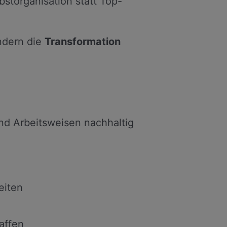
bstorganisation statt Top-
ndern die
Transformation
nd Arbeitsweisen nachhaltig
eiten
affen