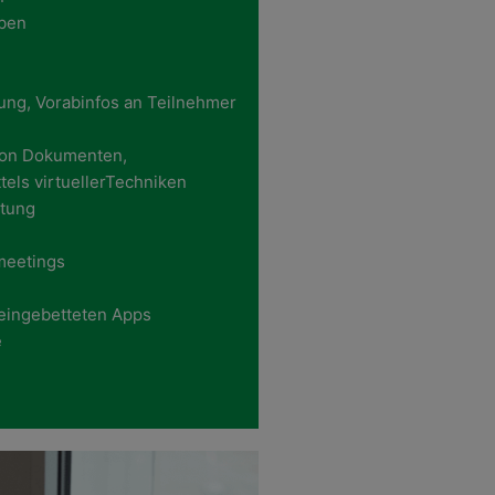
ben
ung, Vorabinfos an Teilnehmer
 von Dokumenten,
tels virtuellerTechniken
itung
meetings
eingebetteten Apps
e