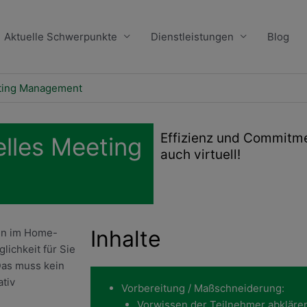
Aktuelle Schwerpunkte
Dienstleistungen
Blog
eting Management
Effizienz und Commitm
elles Meeting
auch virtuell!
Inhalte
nen im Home-
lichkeit für Sie
Das muss kein
ativ
Vorbereitung / Maßschneiderung:
Vorwissen der Teilnehmer abkläre