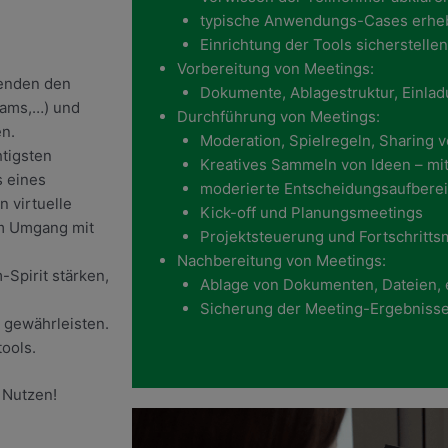
typische Anwendungs-Cases erhe
Einrichtung der Tools sicherstellen
Vorbereitung von Meetings:
menden den
Dokumente, Ablagestruktur, Einlad
eams,…) und
Durchführung von Meetings:
en.
Moderation, Spielregeln, Sharing
tigsten
Kreatives Sammeln von Ideen – mit
 eines
moderierte Entscheidungsaufbere
 virtuelle
Kick-off und Planungsmeetings
im Umgang mit
Projektsteuerung und Fortschritts
Nachbereitung von Meetings:
Spirit stärken,
Ablage von Dokumenten, Dateien, 
Sicherung der Meeting-Ergebniss
 gewährleisten.
ools.
 Nutzen!