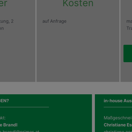
er
Kosten
tung, 2
auf Anfrage
ma
en
Tr
GEN?
in-house Aus
kt:
Maßgeschnei
e Brandl
Christiane E
e.brandl@primas.at
christiane.e