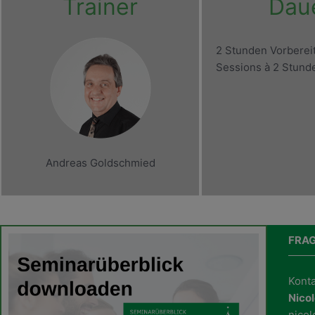
Trainer
Dau
2 Stunden Vorberei
Sessions à 2 Stund
Andreas Goldschmied
FRA
Konta
Nicol
nicol