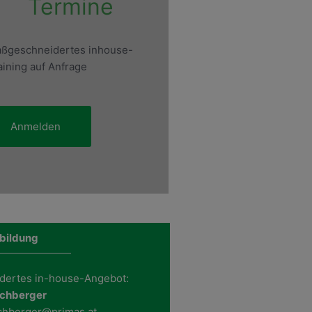
Termine
ßgeschneidertes inhouse-
aining auf Anfrage
Anmelden
bildung
dertes in-house-Angebot:
schberger
schberger@primas.at