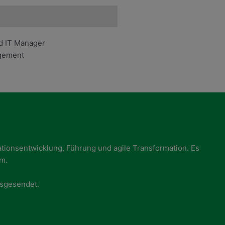
nd IT Manager
agement
ionsentwicklung, Führung und agile Transformation. Es
.m.
usgesendet.