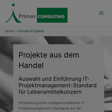
Skip
Main
to
content
Men
Home
Handel-Projekte
Projekte aus dem
Handel
Auswahl und Einführung IT-
Projektmanagement-Standard
für Lebensmittelkonzern
Entwicklung eines maßgeschneiderten IT-
Projektmanagement–Standards auf der