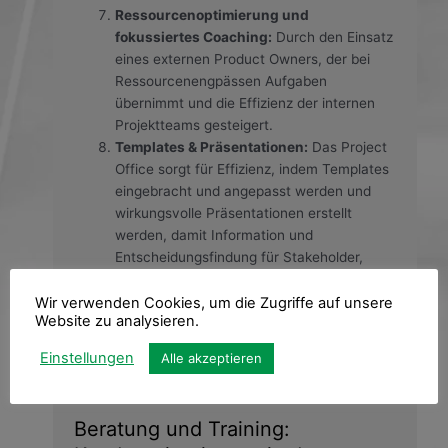
Ressourcenoptimierung und
fokussiertes Coaching:
Durch den Einsatz
eines externen Product Owners, der bei
Ressourcenengpässen Aufgaben
übernimmt und die Effizienz der internen
Projektteams gesteigert.
Templates & Präsentationen:
Das Project
Office sorgt für Effizienz, indem Templates
eingebracht und angepasst werden und
wirkungsvolle Präsentationen erstellt
werden, damit Information und
Entscheidungsfindung für Stakeholder,
Team & Management erleichtert werden.
Wir verwenden Cookies, um die Zugriffe auf unsere
Website zu analysieren.
Einstellungen
Alle akzeptieren
Beratung und Training: